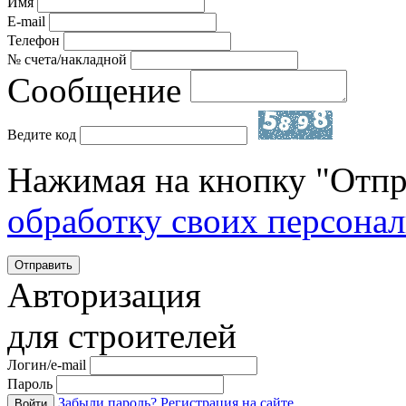
Имя
E-mail
Телефон
№ счета/накладной
Сообщение
Ведите код
Нажимая на кнопку "Отпр
обработку своих персона
Отправить
Авторизация
для строителей
Логин/e-mail
Пароль
Забыли пароль?
Регистрация на сайте
Войти