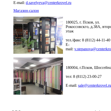
E-mail:
d.savelyeva@centerkrovel.ru
Магазин-салон
180025, г. Псков, ул.
Рокоссовскго, д.38А, втор
этаж
тел./факс 8 (8112) 44-11-40
E-
mail:
v.stepanova@centerkro
180004, г.Псков, Шоссейна
тел: 8 (8112) 23-00-27
E-mail:
sale@centerkrovel.r