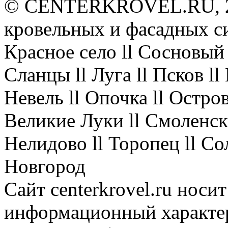
© CENTERKROVEL.RU, 20
кровельных и фасадных с
Красное село ll Сосновый 
Сланцы ll Луга ll Псков l
Невель ll Опочка ll Остров
Великие Луки ll Смоленск 
Нелидово ll Торопец ll Со
Новгород
Сайт centerkrovel.ru носи
информационный характер