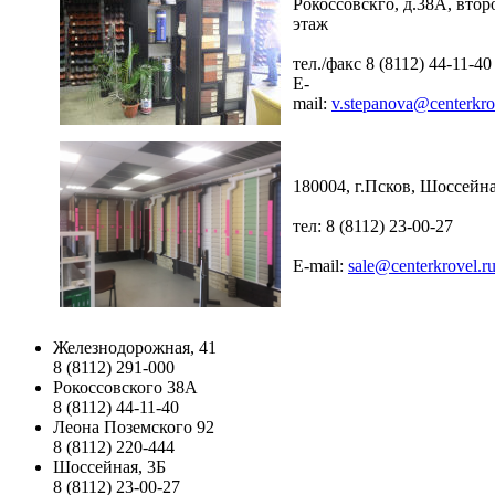
Рокоссовскго, д.38А, втор
этаж
тел./факс 8 (8112) 44-11-40
E-
mail:
v.stepanova@centerkro
180004, г.Псков, Шоссейна
тел: 8 (8112) 23-00-27
E-mail:
sale@centerkrovel.r
Железнодорожная, 41
8 (8112) 291-000
Рокоссовского 38А
8 (8112) 44-11-40
Леона Поземского 92
8 (8112) 220-444
Шоссейная, 3Б
8 (8112) 23-00-27