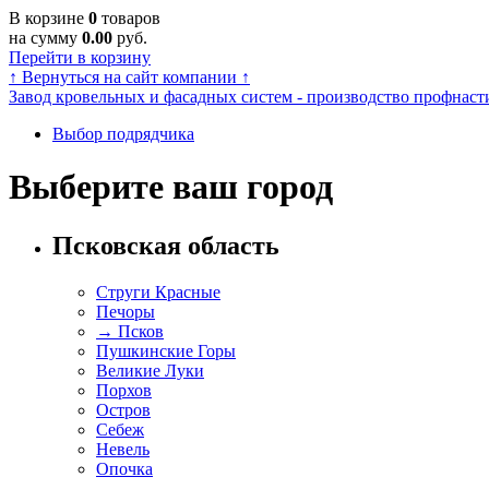
В корзине
0
товаров
на сумму
0.00
руб.
Перейти в корзину
↑
Вернуться на сайт компании
↑
Завод кровельных и фасадных систем - производство профнасти
Выбор подрядчика
Выберите ваш город
Псковская область
Струги Красные
Печоры
→
Псков
Пушкинские Горы
Великие Луки
Порхов
Остров
Себеж
Невель
Опочка