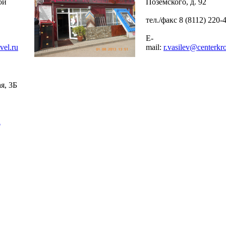
ой
Поземского, д. 92
тел./факс 8 (8112) 220-
E-
vel.ru
mail:
r.vasilev@centerkro
я, 3Б
u