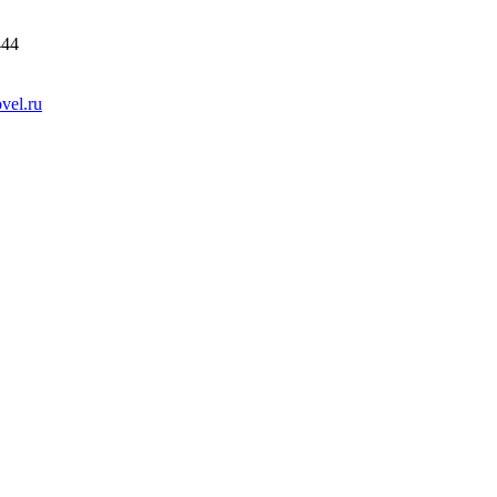
444
vel.ru