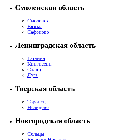
Смоленская область
Смоленск
Вязьма
Сафоново
Ленинградская область
Гатчина
Кингисепп
Сланцы
Луга
Тверская область
Торопец
Нелидово
Новгородская область
Сольцы
Великий Новгород