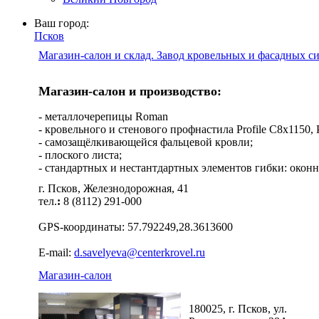
Ваш город:
Псков
Магазин-салон и склад. Завод кровельных и фасадных с
Магазин-салон и производство:
- металлочерепицы Roman
- кровельного и стенового профнастила Profile C8х1150, Pro
- самозащёлкивающейся фальцевой кровли;
- плоского листа;
- стандартных и нестантдартных элементов гибки: оконн
г. Псков, Железнодорожная, 41
тел.
:
8 (8112) 291-000
GPS-координаты: 57.792249,28.3613600
E-mail:
d.savelyeva@centerkrovel.ru
Магазин-салон
180025, г. Псков, ул.