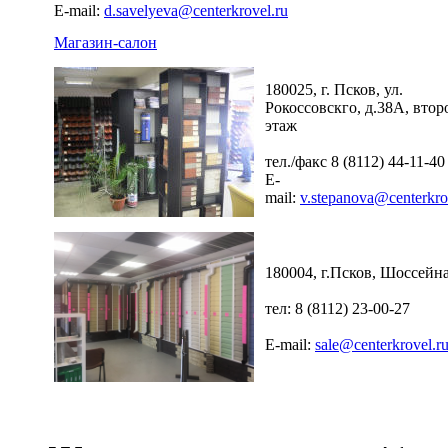
E-mail:
d.savelyeva@centerkrovel.ru
Магазин-салон
180025, г. Псков, ул.
Рокоссовскго, д.38А, втор
этаж
тел./факс 8 (8112) 44-11-40
E-
mail:
v.stepanova@centerkro
180004, г.Псков, Шоссейна
тел: 8 (8112) 23-00-27
E-mail:
sale@centerkrovel.r