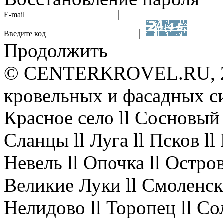
E-mail
Введите код
Продолжить
© CENTERKROVEL.RU, 20
кровельных и фасадных с
Красное село ll Сосновый 
Сланцы ll Луга ll Псков l
Невель ll Опочка ll Остров
Великие Луки ll Смоленск 
Нелидово ll Торопец ll Со