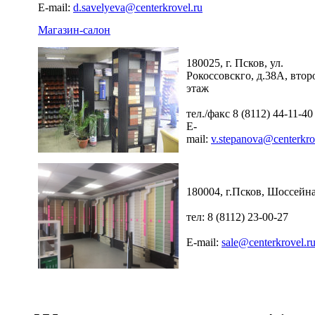
E-mail:
d.savelyeva@centerkrovel.ru
Магазин-салон
180025, г. Псков, ул.
Рокоссовскго, д.38А, втор
этаж
тел./факс 8 (8112) 44-11-40
E-
mail:
v.stepanova@centerkro
180004, г.Псков, Шоссейна
тел: 8 (8112) 23-00-27
E-mail:
sale@centerkrovel.r