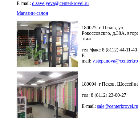
E-mail:
d.savelyeva@centerkrovel.ru
Магазин-салон
180025, г. Псков, ул.
Рокоссовскго, д.38А, втор
этаж
тел./факс 8 (8112) 44-11-40
E-
mail:
v.stepanova@centerkro
180004, г.Псков, Шоссейна
тел: 8 (8112) 23-00-27
E-mail:
sale@centerkrovel.r