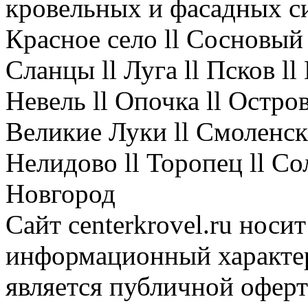
кровельных и фасадных с
Красное село ll Сосновый 
Сланцы ll Луга ll Псков l
Невель ll Опочка ll Остров
Великие Луки ll Смоленск 
Нелидово ll Торопец ll Со
Новгород
Сайт centerkrovel.ru носи
информационный характер
является публичной офер