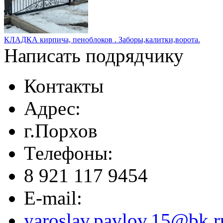
КЛАДКА кирпича, пеноблоков . Заборы,калитки,ворота.
Написать подрядчику
Контакты
Адрес:
г.Порхов
Телефоны:
8 921 117 9454
E-mail:
yaroslav.pavlov.15@bk.r