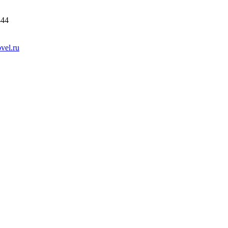
444
vel.ru