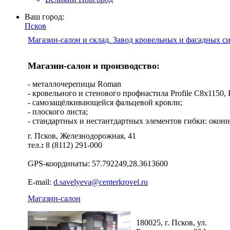
Ваш город:
Псков
Магазин-салон и склад. Завод кровельных и фасадных с
Магазин-салон и производство:
- металлочерепицы Roman
- кровельного и стенового профнастила Profile C8х1150, Pro
- самозащёлкивающейся фальцевой кровли;
- плоского листа;
- стандартных и нестантдартных элементов гибки: оконн
г. Псков, Железнодорожная, 41
тел.
:
8 (8112) 291-000
GPS-координаты: 57.792249,28.3613600
E-mail:
d.savelyeva@centerkrovel.ru
Магазин-салон
180025, г. Псков, ул.