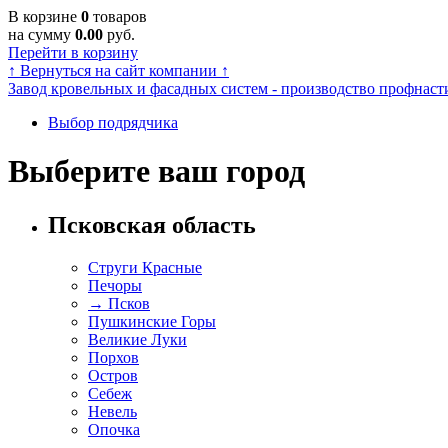
В корзине
0
товаров
на сумму
0.00
руб.
Перейти в корзину
↑
Вернуться на сайт компании
↑
Завод кровельных и фасадных систем - производство профнасти
Выбор подрядчика
Выберите ваш город
Псковская область
Струги Красные
Печоры
→
Псков
Пушкинские Горы
Великие Луки
Порхов
Остров
Себеж
Невель
Опочка