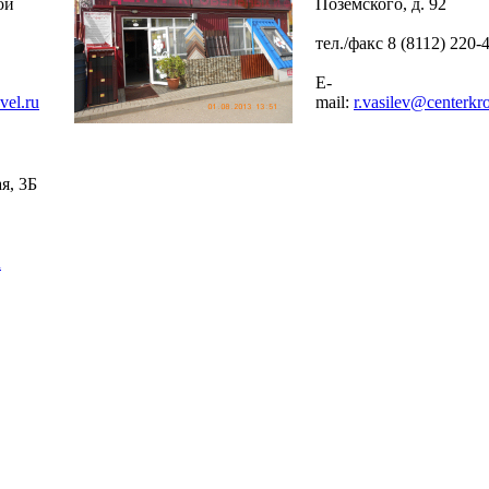
ой
Поземского, д. 92
тел./факс 8 (8112) 220-
E-
vel.ru
mail:
r.vasilev@centerkro
я, 3Б
u