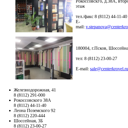
Рокоссовскго, д.38А, втор
этаж
тел./факс 8 (8112) 44-11-40
E-
mail:
v.stepanova@centerkro
180004, г.Псков, Шоссейна
тел: 8 (8112) 23-00-27
E-mail:
sale@centerkrovel.r
Железнодорожная, 41
8 (8112) 291-000
Рокоссовского 38А
8 (8112) 44-11-40
Леона Поземского 92
8 (8112) 220-444
Шоссейная, 3Б
8 (8112) 23-00-27