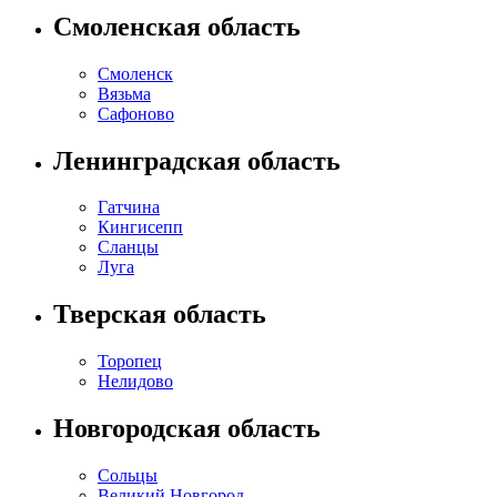
Смоленская область
Смоленск
Вязьма
Сафоново
Ленинградская область
Гатчина
Кингисепп
Сланцы
Луга
Тверская область
Торопец
Нелидово
Новгородская область
Сольцы
Великий Новгород