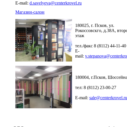
E-mail:
d.savelyeva@centerkrovel.ru
Магазин-салон
180025, г. Псков, ул.
Рокоссовскго, д.38А, втор
этаж
тел./факс 8 (8112) 44-11-40
E-
mail:
v.stepanova@centerkro
180004, г.Псков, Шоссейна
тел: 8 (8112) 23-00-27
E-mail:
sale@centerkrovel.r