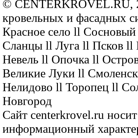
© CENTERKROVEL.RU, 20
кровельных и фасадных с
Красное село ll Сосновый 
Сланцы ll Луга ll Псков l
Невель ll Опочка ll Остров
Великие Луки ll Смоленск 
Нелидово ll Торопец ll Со
Новгород
Сайт centerkrovel.ru носи
информационный характер