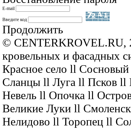
E-mail
Введите код
Продолжить
© CENTERKROVEL.RU, 20
кровельных и фасадных с
Красное село ll Сосновый 
Сланцы ll Луга ll Псков l
Невель ll Опочка ll Остров
Великие Луки ll Смоленск 
Нелидово ll Торопец ll Со