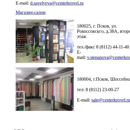
E-mail:
d.savelyeva@centerkrovel.ru
Магазин-салон
180025, г. Псков, ул.
Рокоссовскго, д.38А, втор
этаж
тел./факс 8 (8112) 44-11-40
E-
mail:
v.stepanova@centerkro
180004, г.Псков, Шоссейна
тел: 8 (8112) 23-00-27
E-mail:
sale@centerkrovel.r