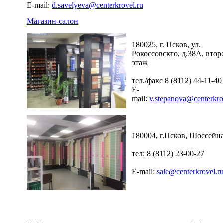
E-mail:
d.savelyeva@centerkrovel.ru
Магазин-салон
180025, г. Псков, ул.
Рокоссовскго, д.38А, втор
этаж
тел./факс 8 (8112) 44-11-40
E-
mail:
v.stepanova@centerkro
180004, г.Псков, Шоссейна
тел: 8 (8112) 23-00-27
E-mail:
sale@centerkrovel.r