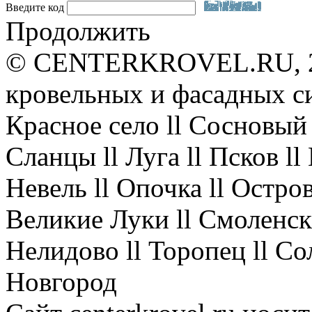
Введите код
Продолжить
© CENTERKROVEL.RU, 20
кровельных и фасадных с
Красное село ll Сосновый 
Сланцы ll Луга ll Псков l
Невель ll Опочка ll Остров
Великие Луки ll Смоленск 
Нелидово ll Торопец ll Со
Новгород