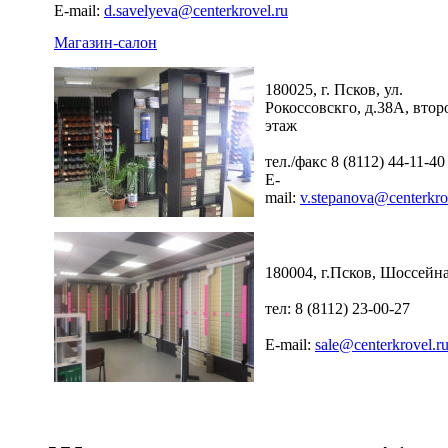
E-mail:
d.savelyeva@centerkrovel.ru
Магазин-салон
180025, г. Псков, ул.
Рокоссовскго, д.38А, втор
этаж
тел./факс 8 (8112) 44-11-40
E-
mail:
v.stepanova@centerkro
180004, г.Псков, Шоссейна
тел: 8 (8112) 23-00-27
E-mail:
sale@centerkrovel.r