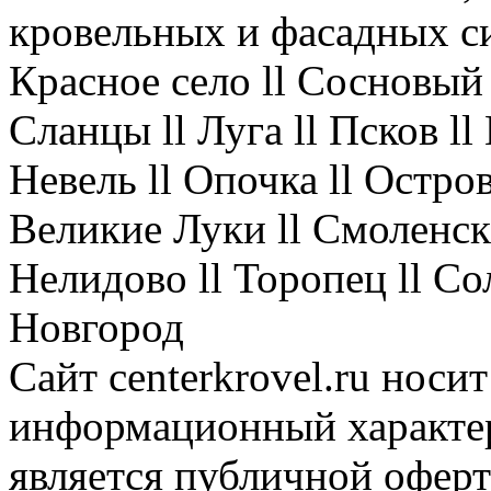
кровельных и фасадных с
Красное село ll Сосновый 
Сланцы ll Луга ll Псков l
Невель ll Опочка ll Остров
Великие Луки ll Смоленск 
Нелидово ll Торопец ll Со
Новгород
Сайт centerkrovel.ru носи
информационный характер
является публичной офер