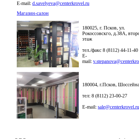
E-mail:
d.savelyeva@centerkrovel.ru
Магазин-салон
180025, г. Псков, ул.
Рокоссовскго, д.38А, втор
этаж
тел./факс 8 (8112) 44-11-40
E-
mail:
v.stepanova@centerkro
180004, г.Псков, Шоссейна
тел: 8 (8112) 23-00-27
E-mail:
sale@centerkrovel.r