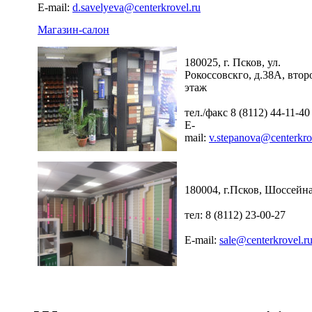
E-mail:
d.savelyeva@centerkrovel.ru
Магазин-салон
180025, г. Псков, ул.
Рокоссовскго, д.38А, втор
этаж
тел./факс 8 (8112) 44-11-40
E-
mail:
v.stepanova@centerkro
180004, г.Псков, Шоссейна
тел: 8 (8112) 23-00-27
E-mail:
sale@centerkrovel.r