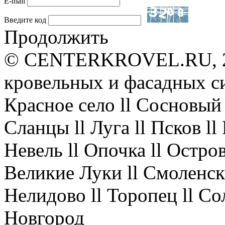
E-mail
Введите код
Продолжить
© CENTERKROVEL.RU, 20
кровельных и фасадных с
Красное село ll Сосновый 
Сланцы ll Луга ll Псков l
Невель ll Опочка ll Остров
Великие Луки ll Смоленск 
Нелидово ll Торопец ll Со
Новгород