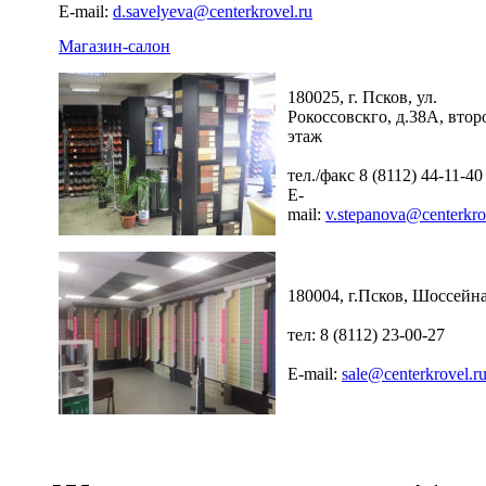
E-mail:
d.savelyeva@centerkrovel.ru
Магазин-салон
180025, г. Псков, ул.
Рокоссовскго, д.38А, втор
этаж
тел./факс 8 (8112) 44-11-40
E-
mail:
v.stepanova@centerkro
180004, г.Псков, Шоссейна
тел: 8 (8112) 23-00-27
E-mail:
sale@centerkrovel.r