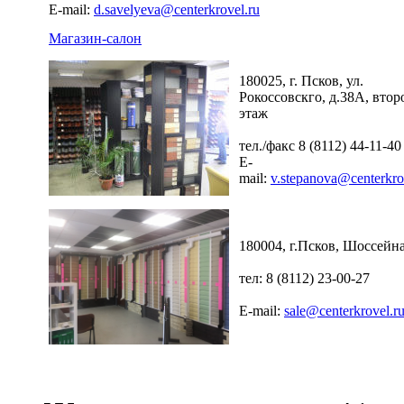
E-mail:
d.savelyeva@centerkrovel.ru
Магазин-салон
180025, г. Псков, ул.
Рокоссовскго, д.38А, втор
этаж
тел./факс 8 (8112) 44-11-40
E-
mail:
v.stepanova@centerkro
180004, г.Псков, Шоссейна
тел: 8 (8112) 23-00-27
E-mail:
sale@centerkrovel.r