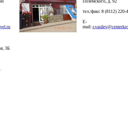
ой
Поземского, д. 92
тел./факс 8 (8112) 220-
E-
vel.ru
mail:
r.vasilev@centerkro
я, 3Б
u