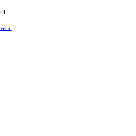
444
vel.ru