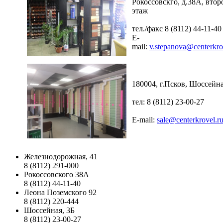
Рокоссовскго, д.38А, втор
этаж
тел./факс 8 (8112) 44-11-40
E-
mail:
v.stepanova@centerkro
180004, г.Псков, Шоссейна
тел: 8 (8112) 23-00-27
E-mail:
sale@centerkrovel.r
Железнодорожная, 41
8 (8112) 291-000
Рокоссовского 38А
8 (8112) 44-11-40
Леона Поземского 92
8 (8112) 220-444
Шоссейная, 3Б
8 (8112) 23-00-27