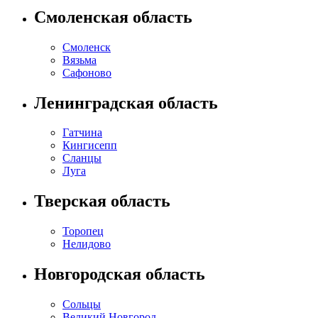
Смоленская область
Смоленск
Вязьма
Сафоново
Ленинградская область
Гатчина
Кингисепп
Сланцы
Луга
Тверская область
Торопец
Нелидово
Новгородская область
Сольцы
Великий Новгород