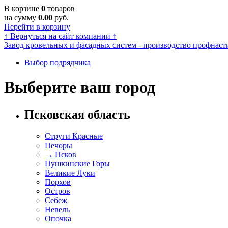
В корзине
0
товаров
на сумму
0.00
руб.
Перейти в корзину
↑
Вернуться на сайт компании
↑
Завод кровельных и фасадных систем - производство профнасти
Выбор подрядчика
Выберите ваш город
Псковская область
Струги Красные
Печоры
→
Псков
Пушкинские Горы
Великие Луки
Порхов
Остров
Себеж
Невель
Опочка