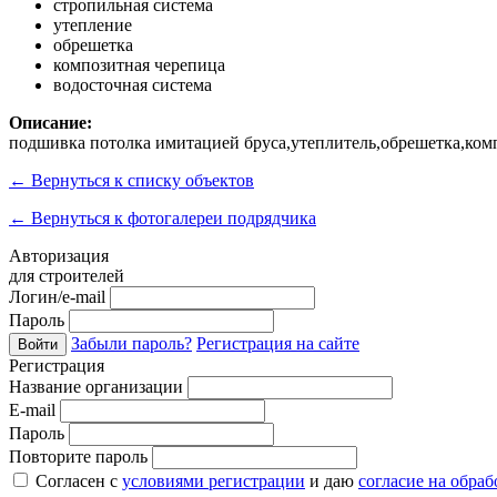
стропильная система
утепление
обрешетка
композитная черепица
водосточная система
Описание:
подшивка потолка имитацией бруса,утеплитель,обрешетка,комп
←
Вернуться к списку объектов
←
Вернуться к фотогалереи подрядчика
Авторизация
для строителей
Логин/e-mail
Пароль
Забыли пароль?
Регистрация на сайте
Войти
Регистрация
Название организации
E-mail
Пароль
Повторите пароль
Согласен с
условиями регистрации
и даю
согласие на обра