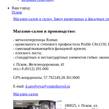
Ваш город:
Псков
Магазин-салон и склад. Завод кровельных и фасадных с
Магазин-салон и производство:
- металлочерепицы Roman
- кровельного и стенового профнастила Profile C8х1150, Pro
- самозащёлкивающейся фальцевой кровли;
- плоского листа;
- стандартных и нестантдартных элементов гибки: оконн
г. Псков, Железнодорожная, 41
тел.
:
8 (8112) 291-000
GPS-координаты: 57.792249,28.3613600
E-mail:
d.savelyeva@centerkrovel.ru
Магазин-салон
180025, г. Псков, ул.