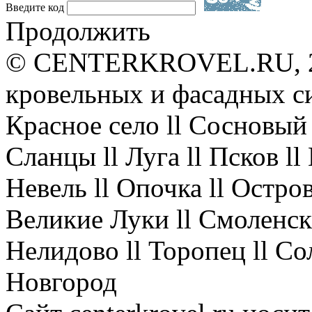
Введите код
Продолжить
© CENTERKROVEL.RU, 20
кровельных и фасадных с
Красное село ll Сосновый 
Сланцы ll Луга ll Псков l
Невель ll Опочка ll Остров
Великие Луки ll Смоленск 
Нелидово ll Торопец ll Со
Новгород