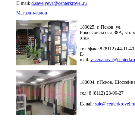
E-mail:
d.savelyeva@centerkrovel.ru
Магазин-салон
180025, г. Псков, ул.
Рокоссовскго, д.38А, втор
этаж
тел./факс 8 (8112) 44-11-40
E-
mail:
v.stepanova@centerkro
180004, г.Псков, Шоссейна
тел: 8 (8112) 23-00-27
E-mail:
sale@centerkrovel.r