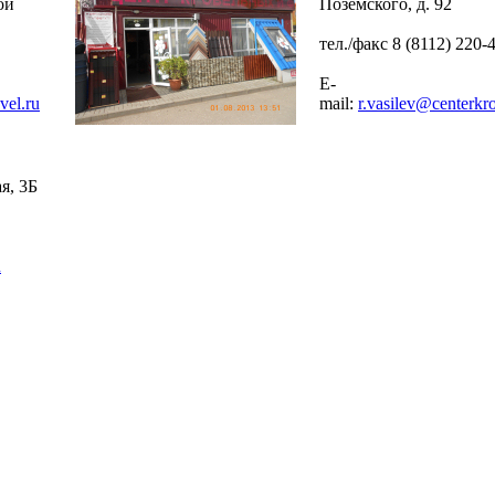
ой
Поземского, д. 92
тел./факс 8 (8112) 220-
E-
vel.ru
mail:
r.vasilev@centerkro
я, 3Б
u