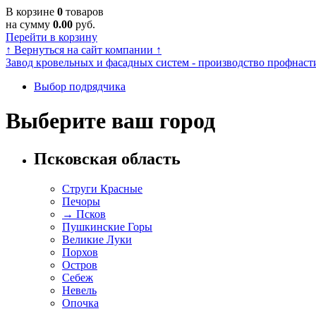
В корзине
0
товаров
на сумму
0.00
руб.
Перейти в корзину
↑
Вернуться на сайт компании
↑
Завод кровельных и фасадных систем - производство профнасти
Выбор подрядчика
Выберите ваш город
Псковская область
Струги Красные
Печоры
→
Псков
Пушкинские Горы
Великие Луки
Порхов
Остров
Себеж
Невель
Опочка