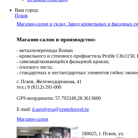
Ваш город:
Псков
Магазин-салон и склад. Завод кровельных и фасадных с
Магазин-салон и производство:
- металлочерепицы Roman
- кровельного и стенового профнастила Profile C8х1150, Pro
- самозащёлкивающейся фальцевой кровли;
- плоского листа;
- стандартных и нестантдартных элементов гибки: оконн
г. Псков, Железнодорожная, 41
тел.
:
8 (8112) 291-000
GPS-координаты: 57.792249,28.3613600
E-mail:
d.savelyeva@centerkrovel.ru
Магазин-салон
180025, г. Псков, ул.