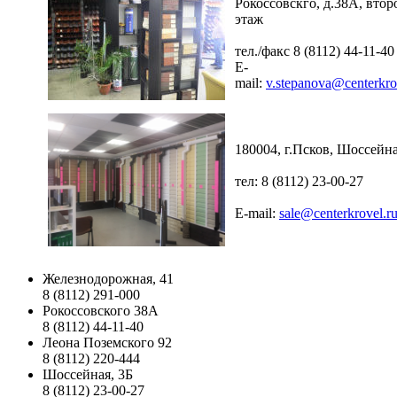
Рокоссовскго, д.38А, втор
этаж
тел./факс 8 (8112) 44-11-40
E-
mail:
v.stepanova@centerkro
180004, г.Псков, Шоссейна
тел: 8 (8112) 23-00-27
E-mail:
sale@centerkrovel.r
Железнодорожная, 41
8 (8112) 291-000
Рокоссовского 38А
8 (8112) 44-11-40
Леона Поземского 92
8 (8112) 220-444
Шоссейная, 3Б
8 (8112) 23-00-27