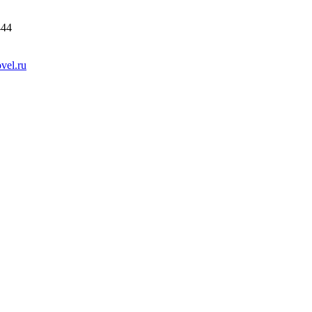
444
vel.ru