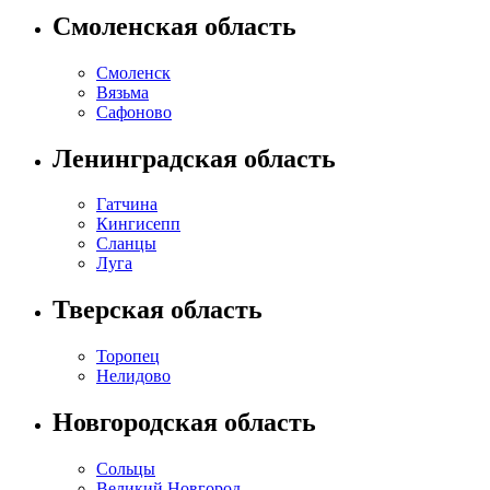
Смоленская область
Смоленск
Вязьма
Сафоново
Ленинградская область
Гатчина
Кингисепп
Сланцы
Луга
Тверская область
Торопец
Нелидово
Новгородская область
Сольцы
Великий Новгород