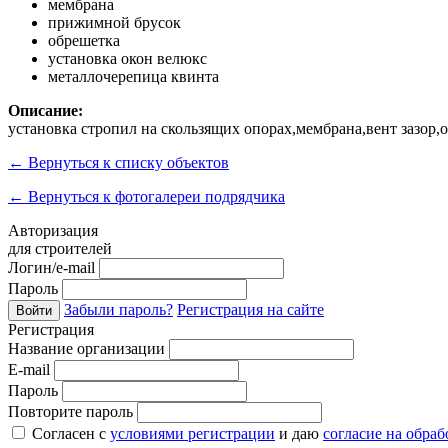
мембрана
прижимной брусок
обрешетка
установка окон велюкс
металлочерепица квинта
Описание:
установка стропил на скользящих опорах,мембрана,вент зазор
←
Вернуться к списку объектов
←
Вернуться к фотогалереи подрядчика
Авторизация
для строителей
Логин/e-mail
Пароль
Забыли пароль?
Регистрация на сайте
Войти
Регистрация
Название организации
E-mail
Пароль
Повторите пароль
Согласен с
условиями регистрации
и даю
согласие на обра