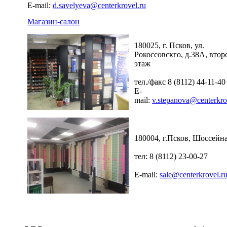
E-mail:
d.savelyeva@centerkrovel.ru
Магазин-салон
180025, г. Псков, ул.
Рокоссовскго, д.38А, втор
этаж
тел./факс 8 (8112) 44-11-40
E-
mail:
v.stepanova@centerkro
180004, г.Псков, Шоссейна
тел: 8 (8112) 23-00-27
E-mail:
sale@centerkrovel.r