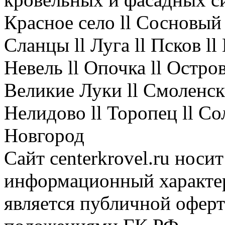
Красное село ll Сосновый 
Сланцы ll Луга ll Псков l
Невель ll Опочка ll Остров
Великие Луки ll Смоленск 
Нелидово ll Торопец ll Со
Новгород
Сайт centerkrovel.ru носи
информационный характер
является публичной офер