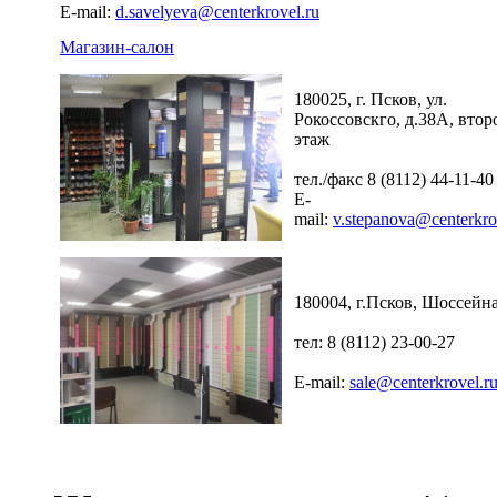
E-mail:
d.savelyeva@centerkrovel.ru
Магазин-салон
180025, г. Псков, ул.
Рокоссовскго, д.38А, втор
этаж
тел./факс 8 (8112) 44-11-40
E-
mail:
v.stepanova@centerkro
180004, г.Псков, Шоссейна
тел: 8 (8112) 23-00-27
E-mail:
sale@centerkrovel.r