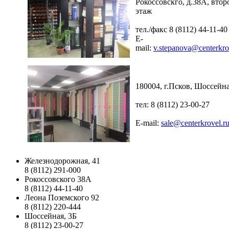
Рокоссовскго, д.38А, втор
этаж
тел./факс 8 (8112) 44-11-40
E-
mail:
v.stepanova@centerkro
180004, г.Псков, Шоссейна
тел: 8 (8112) 23-00-27
E-mail:
sale@centerkrovel.r
Железнодорожная, 41
8 (8112) 291-000
Рокоссовского 38А
8 (8112) 44-11-40
Леона Поземского 92
8 (8112) 220-444
Шоссейная, 3Б
8 (8112) 23-00-27