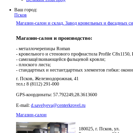
Ваш город:
Псков
Магазин-салон и склад. Завод кровельных и фасадных с
Магазин-салон и производство:
- металлочерепицы Roman
- кровельного и стенового профнастила Profile C8х1150, Pro
- самозащёлкивающейся фальцевой кровли;
- плоского листа;
- стандартных и нестантдартных элементов гибки: оконн
г. Псков, Железнодорожная, 41
тел.
:
8 (8112) 291-000
GPS-координаты: 57.792249,28.3613600
E-mail:
d.savelyeva@centerkrovel.ru
Магазин-салон
180025, г. Псков, ул.