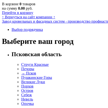
В корзине
0
товаров
на сумму
0.00
руб.
Перейти в корзину
↑
Вернуться на сайт компании
↑
Завод кровельных и фасадных систем - производство профнасти
Выбор подрядчика
Выберите ваш город
Псковская область
Струги Красные
Печоры
→
Псков
Пушкинские Горы
Великие Луки
Порхов
Остров
Себеж
Невель
Опочка