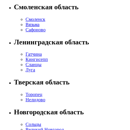
Смоленская область
Смоленск
Вязьма
Сафоново
Ленинградская область
Гатчина
Кингисепп
Сланцы
Луга
Тверская область
Торопец
Нелидово
Новгородская область
Сольцы
Великий Новгород