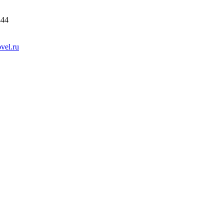
444
vel.ru