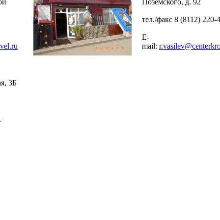
ой
Поземского, д. 92
тел./факс 8 (8112) 220-
E-
vel.ru
mail:
r.vasilev@centerkro
я, 3Б
u