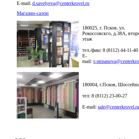
E-mail:
d.savelyeva@centerkrovel.ru
Магазин-салон
180025, г. Псков, ул.
Рокоссовскго, д.38А, втор
этаж
тел./факс 8 (8112) 44-11-40
E-
mail:
v.stepanova@centerkro
180004, г.Псков, Шоссейна
тел: 8 (8112) 23-00-27
E-mail:
sale@centerkrovel.r