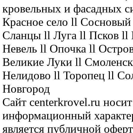
кровельных и фасадных с
Красное село ll Сосновый 
Сланцы ll Луга ll Псков l
Невель ll Опочка ll Остров
Великие Луки ll Смоленск 
Нелидово ll Торопец ll Со
Новгород
Сайт centerkrovel.ru носи
информационный характер
является публичной офер