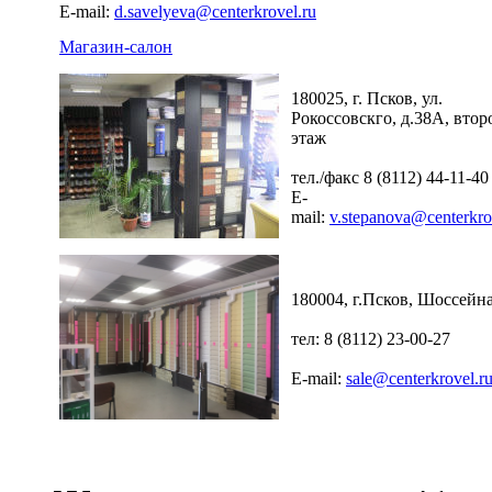
E-mail:
d.savelyeva@centerkrovel.ru
Магазин-салон
180025, г. Псков, ул.
Рокоссовскго, д.38А, втор
этаж
тел./факс 8 (8112) 44-11-40
E-
mail:
v.stepanova@centerkro
180004, г.Псков, Шоссейна
тел: 8 (8112) 23-00-27
E-mail:
sale@centerkrovel.r