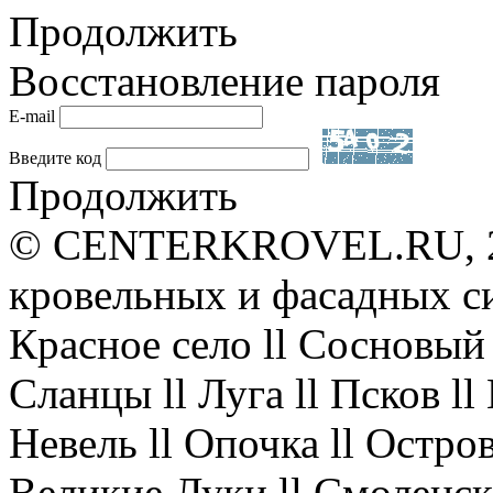
Продолжить
Восстановление пароля
E-mail
Введите код
Продолжить
© CENTERKROVEL.RU, 20
кровельных и фасадных с
Красное село ll Сосновый 
Сланцы ll Луга ll Псков l
Невель ll Опочка ll Остров
Великие Луки ll Смоленск 