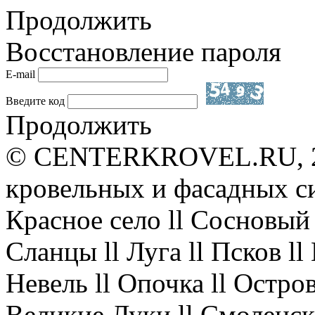
Продолжить
Восстановление пароля
E-mail
Введите код
Продолжить
© CENTERKROVEL.RU, 20
кровельных и фасадных с
Красное село ll Сосновый 
Сланцы ll Луга ll Псков l
Невель ll Опочка ll Остров
Великие Луки ll Смоленск 