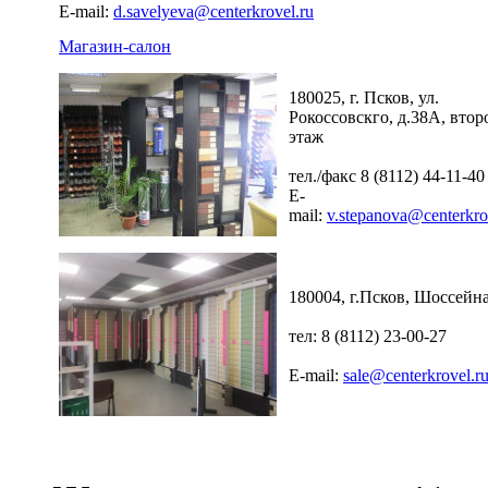
E-mail:
d.savelyeva@centerkrovel.ru
Магазин-салон
180025, г. Псков, ул.
Рокоссовскго, д.38А, втор
этаж
тел./факс 8 (8112) 44-11-40
E-
mail:
v.stepanova@centerkro
180004, г.Псков, Шоссейна
тел: 8 (8112) 23-00-27
E-mail:
sale@centerkrovel.r