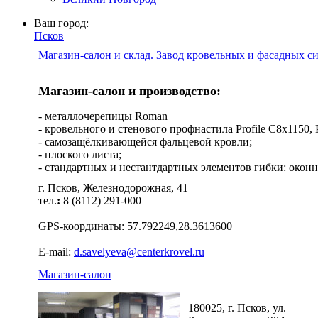
Ваш город:
Псков
Магазин-салон и склад. Завод кровельных и фасадных с
Магазин-салон и производство:
- металлочерепицы Roman
- кровельного и стенового профнастила Profile C8х1150, Pro
- самозащёлкивающейся фальцевой кровли;
- плоского листа;
- стандартных и нестантдартных элементов гибки: оконн
г. Псков, Железнодорожная, 41
тел.
:
8 (8112) 291-000
GPS-координаты: 57.792249,28.3613600
E-mail:
d.savelyeva@centerkrovel.ru
Магазин-салон
180025, г. Псков, ул.