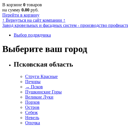
В корзине
0
товаров
на сумму
0.00
руб.
Перейти в корзину
↑
Вернуться на сайт компании
↑
Завод кровельных и фасадных систем - производство профнасти
Выбор подрядчика
Выберите ваш город
Псковская область
Струги Красные
Печоры
→
Псков
Пушкинские Горы
Великие Луки
Порхов
Остров
Себеж
Невель
Опочка