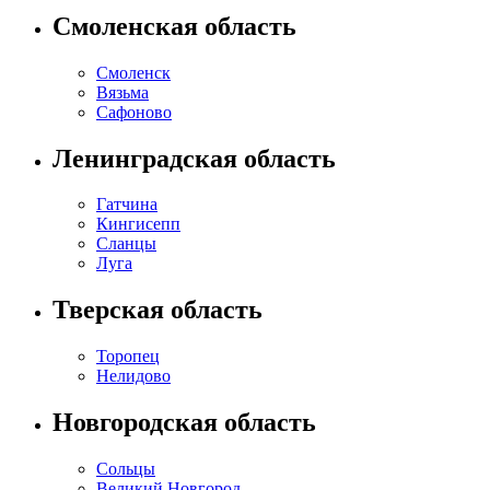
Смоленская область
Смоленск
Вязьма
Сафоново
Ленинградская область
Гатчина
Кингисепп
Сланцы
Луга
Тверская область
Торопец
Нелидово
Новгородская область
Сольцы
Великий Новгород