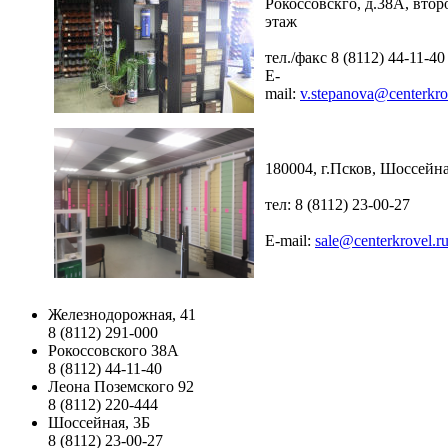
Рокоссовскго, д.38А, втор
этаж
тел./факс 8 (8112) 44-11-40
E-
mail:
v.stepanova@centerkro
180004, г.Псков, Шоссейна
тел: 8 (8112) 23-00-27
E-mail:
sale@centerkrovel.r
Железнодорожная, 41
8 (8112) 291-000
Рокоссовского 38А
8 (8112) 44-11-40
Леона Поземского 92
8 (8112) 220-444
Шоссейная, 3Б
8 (8112) 23-00-27