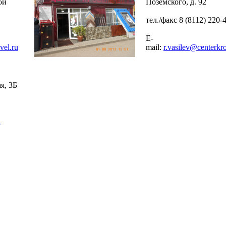
ой
Поземского, д. 92
тел./факс 8 (8112) 220-
E-
vel.ru
mail:
r.vasilev@centerkro
я, 3Б
u