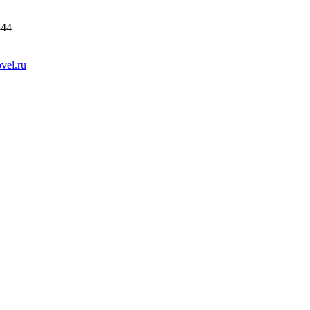
444
vel.ru