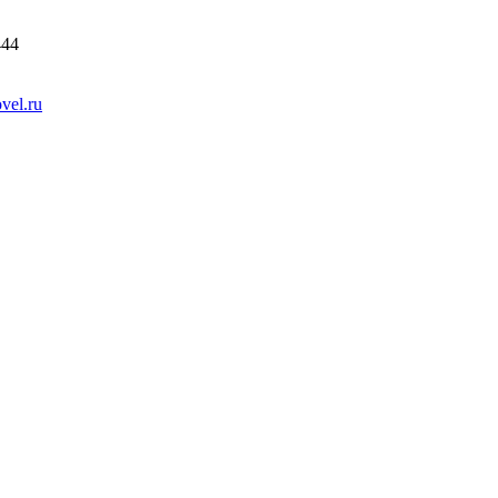
444
vel.ru