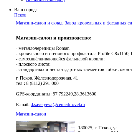
Ваш город:
Псков
Магазин-салон и склад. Завод кровельных и фасадных с
Магазин-салон и производство:
- металлочерепицы Roman
- кровельного и стенового профнастила Profile C8х1150, Pro
- самозащёлкивающейся фальцевой кровли;
- плоского листа;
- стандартных и нестантдартных элементов гибки: оконн
г. Псков, Железнодорожная, 41
тел.
:
8 (8112) 291-000
GPS-координаты: 57.792249,28.3613600
E-mail:
d.savelyeva@centerkrovel.ru
Магазин-салон
180025, г. Псков, ул.