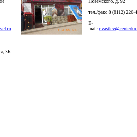
ой
Поземского, д. 92
тел./факс 8 (8112) 220-
E-
vel.ru
mail:
r.vasilev@centerkro
я, 3Б
u