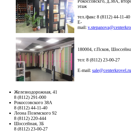
Рокоссовскго, д.38А, втор
этаж
тел./факс 8 (8112) 44-11-40
E-
mail:
v.stepanova@centerkro
180004, г.Псков, Шоссейна
тел: 8 (8112) 23-00-27
E-mail:
sale@centerkrovel.r
Железнодорожная, 41
8 (8112) 291-000
Рокоссовского 38А
8 (8112) 44-11-40
Леона Поземского 92
8 (8112) 220-444
Шоссейная, 3Б
8 (8112) 23-00-27