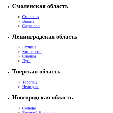
Смоленская область
Смоленск
Вязьма
Сафоново
Ленинградская область
Гатчина
Кингисепп
Сланцы
Луга
Тверская область
Торопец
Нелидово
Новгородская область
Сольцы
Великий Новгород