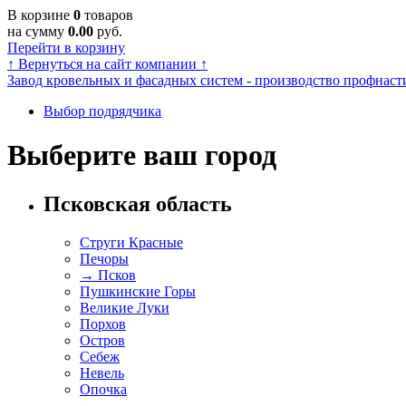
В корзине
0
товаров
на сумму
0.00
руб.
Перейти в корзину
↑
Вернуться на сайт компании
↑
Завод кровельных и фасадных систем - производство профнасти
Выбор подрядчика
Выберите ваш город
Псковская область
Струги Красные
Печоры
→
Псков
Пушкинские Горы
Великие Луки
Порхов
Остров
Себеж
Невель
Опочка