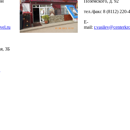
ой
Поземского, д. 92
тел./факс 8 (8112) 220-
E-
vel.ru
mail:
r.vasilev@centerkro
я, 3Б
u