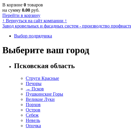
В корзине
0
товаров
на сумму
0.00
руб.
Перейти в корзину
↑
Вернуться на сайт компании
↑
Завод кровельных и фасадных систем - производство профнасти
Выбор подрядчика
Выберите ваш город
Псковская область
Струги Красные
Печоры
→
Псков
Пушкинские Горы
Великие Луки
Порхов
Остров
Себеж
Невель
Опочка