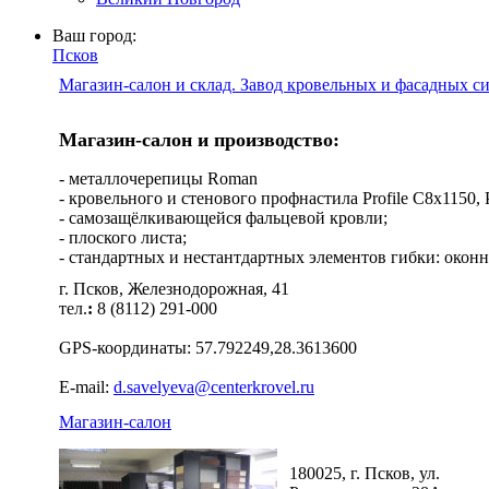
Ваш город:
Псков
Магазин-салон и склад. Завод кровельных и фасадных с
Магазин-салон и производство:
- металлочерепицы Roman
- кровельного и стенового профнастила Profile C8х1150, Pro
- самозащёлкивающейся фальцевой кровли;
- плоского листа;
- стандартных и нестантдартных элементов гибки: оконн
г. Псков, Железнодорожная, 41
тел.
:
8 (8112) 291-000
GPS-координаты: 57.792249,28.3613600
E-mail:
d.savelyeva@centerkrovel.ru
Магазин-салон
180025, г. Псков, ул.