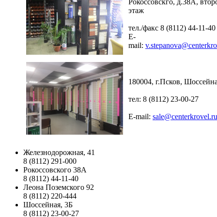
Рокоссовскго, д.38А, втор
этаж
тел./факс 8 (8112) 44-11-40
E-
mail:
v.stepanova@centerkro
180004, г.Псков, Шоссейна
тел: 8 (8112) 23-00-27
E-mail:
sale@centerkrovel.r
Железнодорожная, 41
8 (8112) 291-000
Рокоссовского 38А
8 (8112) 44-11-40
Леона Поземского 92
8 (8112) 220-444
Шоссейная, 3Б
8 (8112) 23-00-27