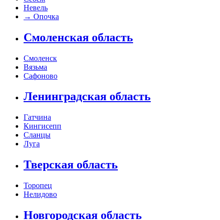
Невель
→
Опочка
Смоленская область
Смоленск
Вязьма
Сафоново
Ленинградская область
Гатчина
Кингисепп
Сланцы
Луга
Тверская область
Торопец
Нелидово
Новгородская область