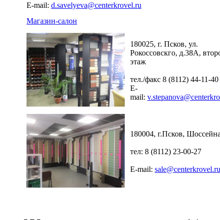
E-mail:
d.savelyeva@centerkrovel.ru
Магазин-салон
180025, г. Псков, ул.
Рокоссовскго, д.38А, втор
этаж
тел./факс 8 (8112) 44-11-40
E-
mail:
v.stepanova@centerkro
180004, г.Псков, Шоссейна
тел: 8 (8112) 23-00-27
E-mail:
sale@centerkrovel.r