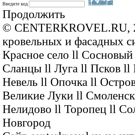
Введите код
Продолжить
© CENTERKROVEL.RU, 20
кровельных и фасадных с
Красное село ll Сосновый 
Сланцы ll Луга ll Псков l
Невель ll Опочка ll Остров
Великие Луки ll Смоленск 
Нелидово ll Торопец ll Со
Новгород