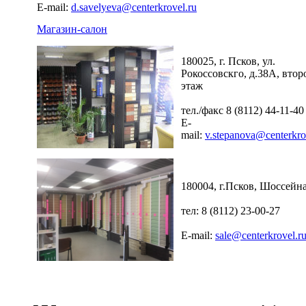
E-mail:
d.savelyeva@centerkrovel.ru
Магазин-салон
180025, г. Псков, ул.
Рокоссовскго, д.38А, втор
этаж
тел./факс 8 (8112) 44-11-40
E-
mail:
v.stepanova@centerkro
180004, г.Псков, Шоссейна
тел: 8 (8112) 23-00-27
E-mail:
sale@centerkrovel.r