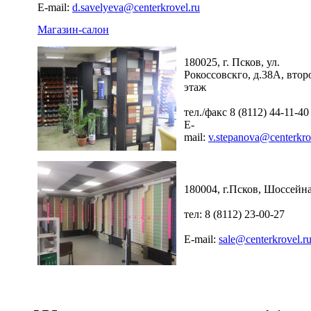
E-mail:
d.savelyeva@centerkrovel.ru
Магазин-салон
180025, г. Псков, ул.
Рокоссовскго, д.38А, втор
этаж
тел./факс 8 (8112) 44-11-40
E-
mail:
v.stepanova@centerkro
180004, г.Псков, Шоссейна
тел: 8 (8112) 23-00-27
E-mail:
sale@centerkrovel.r